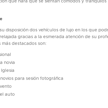
ión que hará que se sientan cómodos y tranquilos 
ce
u disposición dos vehículos de lujo en los que pod
 relajada gracias a la esmerada atención de su prof
os más destacados son:
sional
a novia
 Iglesia
novios para sesión fotográfica
evento
el auto