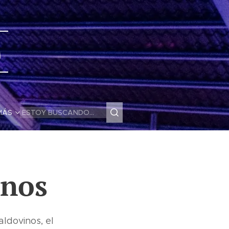
s
MÁS
inos
ldovinos, el