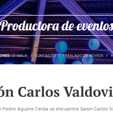
Productora de evento
LONES
GALA
CONTACTO
TRASLADO DE NOVIOS
ón Carlos Valdov
 Pedro Aguirre Cerda se encuentra Salon Carlos Va