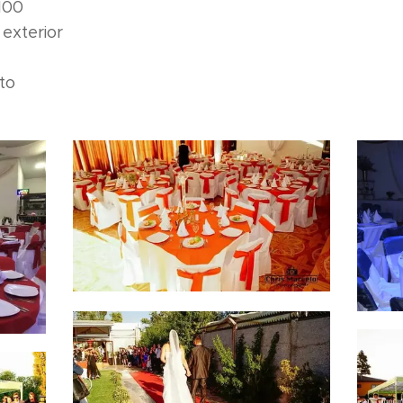
100
 exterior
to