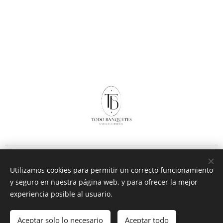
© 2018 Todo Banquetes Copyright
Utilizamos cookies para permitir un correcto funcionamiento
Politicas de reserva y devolución de dinero
y seguro en nuestra página web, y para ofrecer la mejor
*Algunas fotos publicadas son para mostrar ejemplos de salón
experiencia posible al usuario.
y no necesariamente pertenecen a nuestro fotógrafo
Derechos reservados a cada fotógrafo
Aceptar solo lo necesario
Aceptar todo